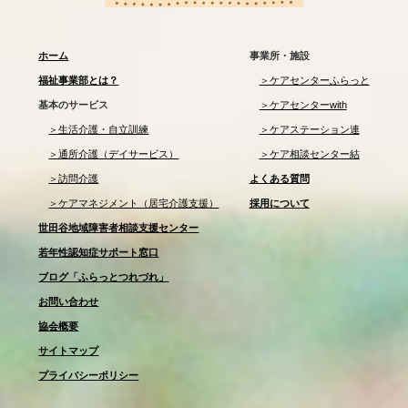
ホーム
事業所・施設
福祉事業部とは？
＞ケアセンターふらっと
基本のサービス
＞ケアセンターwith
＞生活介護・自立訓練
＞ケアステーション連
＞通所介護（デイサービス）
＞ケア相談センター結
＞訪問介護
よくある質問
＞ケアマネジメント（居宅介護支援）
採用について
世田谷地域障害者相談支援センター
若年性認知症サポート窓口
ブログ「ふらっとつれづれ」
お問い合わせ
協会概要
サイトマップ
プライバシーポリシー