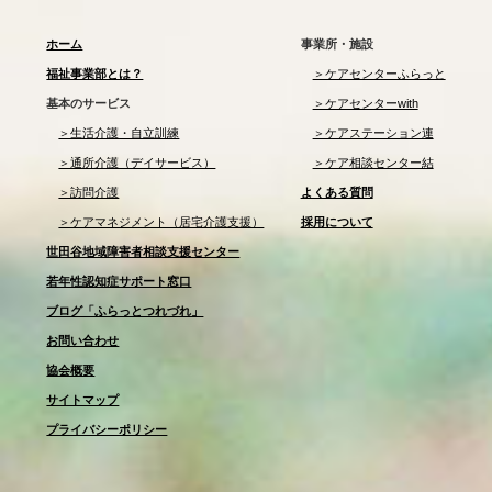
ホーム
事業所・施設
福祉事業部とは？
＞ケアセンターふらっと
基本のサービス
＞ケアセンターwith
＞生活介護・自立訓練
＞ケアステーション連
＞通所介護（デイサービス）
＞ケア相談センター結
＞訪問介護
よくある質問
＞ケアマネジメント（居宅介護支援）
採用について
世田谷地域障害者相談支援センター
若年性認知症サポート窓口
ブログ「ふらっとつれづれ」
お問い合わせ
協会概要
サイトマップ
プライバシーポリシー