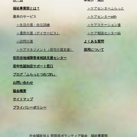
福祉事業部とは？
＞ケアセンターふらっと
基本のサービス
＞ケアセンターwith
＞生活介護・自立訓練
＞ケアステーション連
＞通所介護（デイサービス）
＞ケア相談センター結
＞訪問介護
よくある質問
＞ケアマネジメント（居宅介護支援）
採用について
世田谷地域障害者相談支援センター
若年性認知症サポート窓口
ブログ「ふらっとつれづれ」
お問い合わせ
協会概要
サイトマップ
プライバシーポリシー
社会福祉法人 世田谷ボランティア協会 福祉事業部