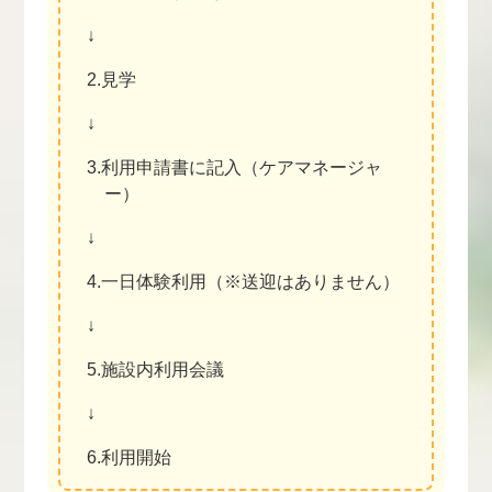
↓
2.見学
↓
3.利用申請書に記入（ケアマネージャ
ー）
↓
4.一日体験利用（※送迎はありません）
↓
5.施設内利用会議
↓
6.利用開始