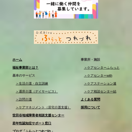
ホーム
事業所・施設
福祉事業部とは？
＞ケアセンターふらっと
基本のサービス
＞ケアセンターwith
＞生活介護・自立訓練
＞ケアステーション連
＞通所介護（デイサービス）
＞ケア相談センター結
＞訪問介護
よくある質問
＞ケアマネジメント（居宅介護支援）
採用について
世田谷地域障害者相談支援センター
若年性認知症サポート窓口
ブログ「ふらっとつれづれ」