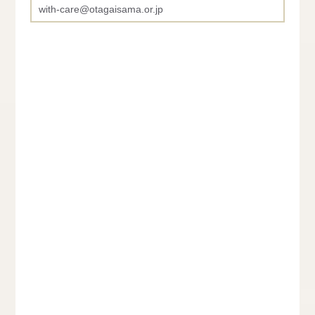
with-care@otagaisama.or.jp