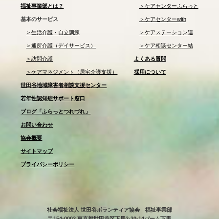
福祉事業部とは？
＞ケアセンターふらっと
基本のサービス
＞ケアセンターwith
＞生活介護・自立訓練
＞ケアステーション連
＞通所介護（デイサービス）
＞ケア相談センター結
＞訪問介護
よくある質問
＞ケアマネジメント（居宅介護支援）
採用について
世田谷地域障害者相談支援センター
若年性認知症サポート窓口
ブログ「ふらっとつれづれ」
お問い合わせ
協会概要
サイトマップ
プライバシーポリシー
社会福祉法人 世田谷ボランティア協会 福祉事業部
〒154-0002 東京都世田谷区下馬2-20-14パーム下馬