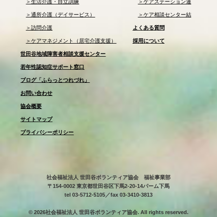
＞生活介護・自立訓練
＞ケアステーション連
＞通所介護（デイサービス）
＞ケア相談センター結
＞訪問介護
よくある質問
＞ケアマネジメント（居宅介護支援）
採用について
世田谷地域障害者相談支援センター
若年性認知症サポート窓口
ブログ「ふらっとつれづれ」
お問い合わせ
協会概要
サイトマップ
プライバシーポリシー
社会福祉法人 世田谷ボランティア協会 福祉事業部
〒154-0002 東京都世田谷区下馬2-20-14パーム下馬
tel 03-5712-5105／fax 03-3410-3813
© 2026社会福祉法人 世田谷ボランティア協会. All rights reserved.