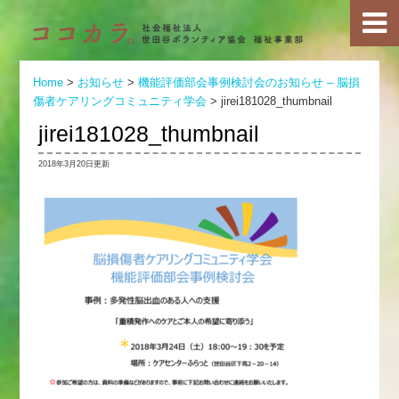
Home
>
お知らせ
>
機能評価部会事例検討会のお知らせ – 脳損
傷者ケアリングコミュニティ学会
>
jirei181028_thumbnail
jirei181028_thumbnail
2018年3月20日更新