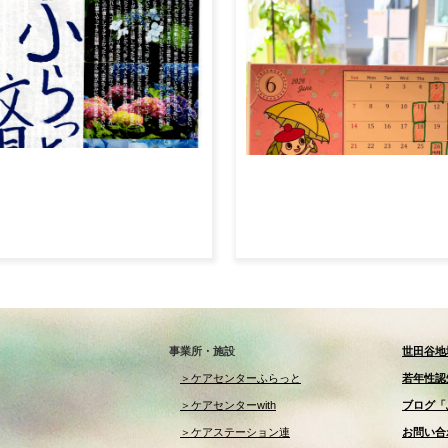
事業所・施設
世田谷地
＞ケアセンターふらっと
若年性認
＞ケアセンターwith
ブログ「
＞ケアステーション連
お問い合