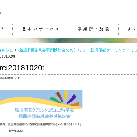
生活介護・自立訓練
ケアセンターふらっと
通所介護（デイサービ
訪問介護
ケアマネジメント
ケアセンターwith
ケアステーション連
ケア相談センター結
お知らせ
>
機能評価委員会事例検討会のお知らせ – 脳損傷者ケアリングコミ
ス）
20181020t
irei20181020t
18年10月5日更新