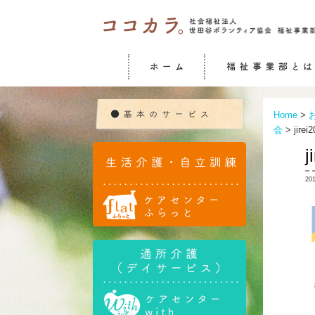
Home
>
会
>
jirei
j
20