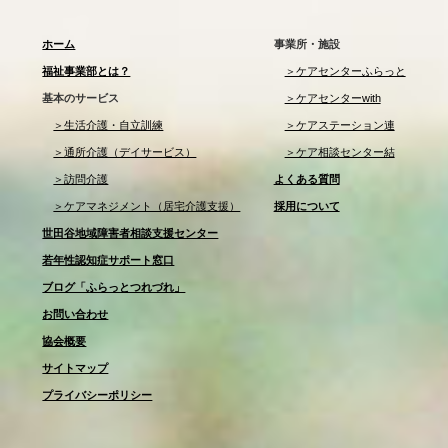
ホーム
事業所・施設
福祉事業部とは？
＞ケアセンターふらっと
基本のサービス
＞ケアセンターwith
＞生活介護・自立訓練
＞ケアステーション連
＞通所介護（デイサービス）
＞ケア相談センター結
＞訪問介護
よくある質問
＞ケアマネジメント（居宅介護支援）
採用について
世田谷地域障害者相談支援センター
若年性認知症サポート窓口
ブログ「ふらっとつれづれ」
お問い合わせ
協会概要
サイトマップ
プライバシーポリシー