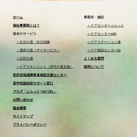
ホーム
事業所・施設
福祉事業部とは？
＞ケアセンターふらっと
基本のサービス
＞ケアセンターwith
＞生活介護・自立訓練
＞ケアステーション連
＞通所介護（デイサービス）
＞ケア相談センター結
＞訪問介護
よくある質問
＞ケアマネジメント（居宅介護支援）
採用について
世田谷地域障害者相談支援センター
若年性認知症サポート窓口
ブログ「ふらっとつれづれ」
お問い合わせ
協会概要
サイトマップ
プライバシーポリシー