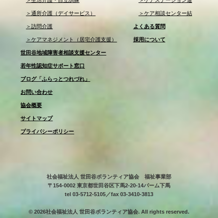
＞通所介護（デイサービス）
＞ケア相談センター結
＞訪問介護
よくある質問
＞ケアマネジメント（居宅介護支援）
採用について
世田谷地域障害者相談支援センター
若年性認知症サポート窓口
ブログ「ふらっとつれづれ」
お問い合わせ
協会概要
サイトマップ
プライバシーポリシー
社会福祉法人 世田谷ボランティア協会 福祉事業部
〒154-0002 東京都世田谷区下馬2-20-14パーム下馬
tel 03-5712-5105／fax 03-3410-3813
© 2026社会福祉法人 世田谷ボランティア協会. All rights reserved.