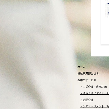
ホーム
福祉事業部とは？
基本のサービス
＞生活介護・自立訓練
＞通所介護（デイサー
＞訪問介護
＞ケアマネジメント（