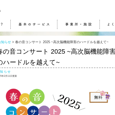
生活介護・自立訓練
ケアセンターふらっと
通所介護（デイサービ
訪問介護
ケアマネジメント
ケアセンターwith
ケアステーション連
ケア相談センター結
お知らせ
>
春の音コンサート 2025 ~高次脳機能障害のハードルを越えて~
ス）
春の音コンサート 2025 ~高次脳機能障
のハードルを越えて~
お知らせ
25年2月11日更新