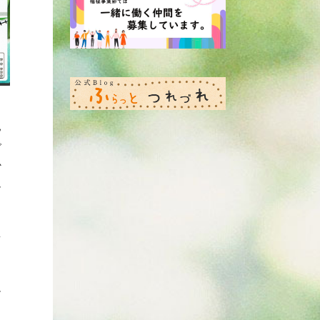
、
見
で
か
ん
し
、
ー