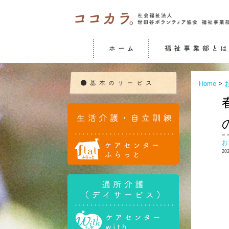
Home
>
20