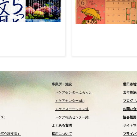
事業所・施設
世田谷地
＞ケアセンターふらっと
若年性認
＞ケアセンターwith
ブログ「
＞ケアステーション連
お問い合
ビス）
＞ケア相談センター結
協会概要
よくある質問
サイトマ
居宅介護支援）
採用について
プライバ