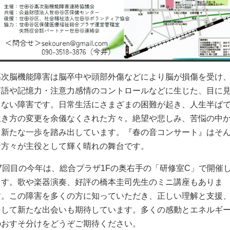
高次脳機能障害は脳卒中や頭部外傷などにより脳が損傷を受け
言語や記憶力・注意力感情のコントロールなどに生じた、目に
えない障害です。日常生活にさまざまの困難が起き、人生半ば
生き方の変更を余儀なくされた方々。絶望や悲しみ、苦悩の中
ら新たな一歩を踏み出しています。『春の音コンサート』はそ
な方々が主役として輝く晴れの舞台です。
17回目の今年は、総合プラザ1Fの奥右手の「研修室C」で開催
ます。歌や楽器演奏、好評の橋本圭司先生のミニ講座もありま
す。この障害を多くの方に知っていただき、正しい理解と支援
そして新たな出会いも期待しています。多くの感動とエネルギ
のおすそ分けをどうぞご期待ください。