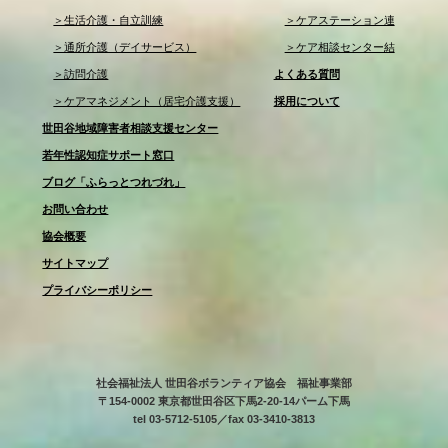
＞生活介護・自立訓練
＞ケアステーション連
＞通所介護（デイサービス）
＞ケア相談センター結
＞訪問介護
よくある質問
＞ケアマネジメント（居宅介護支援）
採用について
世田谷地域障害者相談支援センター
若年性認知症サポート窓口
ブログ「ふらっとつれづれ」
お問い合わせ
協会概要
サイトマップ
プライバシーポリシー
社会福祉法人 世田谷ボランティア協会 福祉事業部
〒154-0002 東京都世田谷区下馬2-20-14パーム下馬
tel 03-5712-5105／fax 03-3410-3813