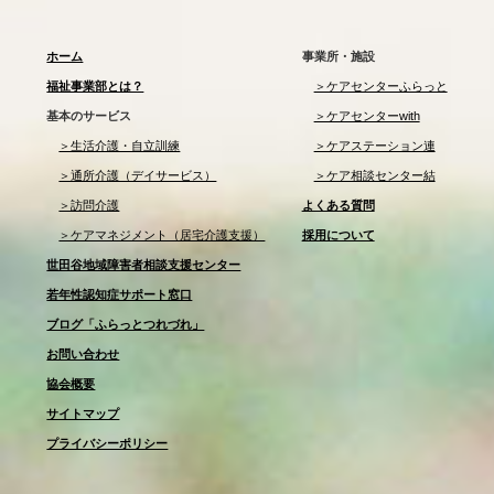
ホーム
事業所・施設
福祉事業部とは？
＞ケアセンターふらっと
基本のサービス
＞ケアセンターwith
＞生活介護・自立訓練
＞ケアステーション連
＞通所介護（デイサービス）
＞ケア相談センター結
＞訪問介護
よくある質問
＞ケアマネジメント（居宅介護支援）
採用について
世田谷地域障害者相談支援センター
若年性認知症サポート窓口
ブログ「ふらっとつれづれ」
お問い合わせ
協会概要
サイトマップ
プライバシーポリシー