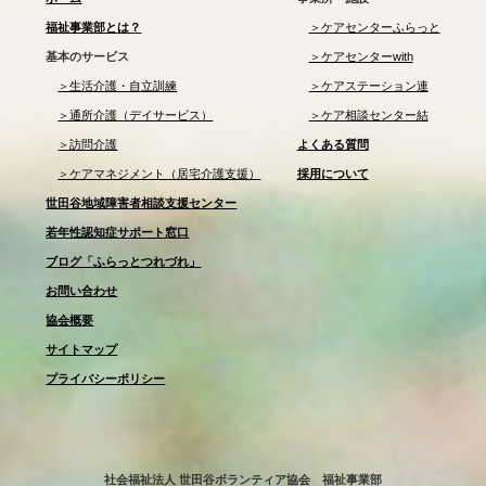
福祉事業部とは？
＞ケアセンターふらっと
基本のサービス
＞ケアセンターwith
＞生活介護・自立訓練
＞ケアステーション連
＞通所介護（デイサービス）
＞ケア相談センター結
＞訪問介護
よくある質問
＞ケアマネジメント（居宅介護支援）
採用について
世田谷地域障害者相談支援センター
若年性認知症サポート窓口
ブログ「ふらっとつれづれ」
お問い合わせ
協会概要
サイトマップ
プライバシーポリシー
社会福祉法人 世田谷ボランティア協会 福祉事業部