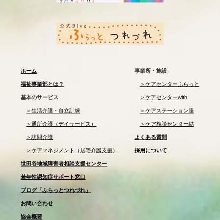
ホーム
事業所・施設
福祉事業部とは？
＞ケアセンターふらっと
基本のサービス
＞ケアセンターwith
＞生活介護・自立訓練
＞ケアステーション連
＞通所介護（デイサービス）
＞ケア相談センター結
＞訪問介護
よくある質問
＞ケアマネジメント（居宅介護支援）
採用について
世田谷地域障害者相談支援センター
若年性認知症サポート窓口
ブログ「ふらっとつれづれ」
お問い合わせ
協会概要