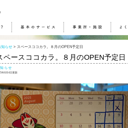
生活介護・自立訓練
ケアセンターふらっと
通所介護（デイサービ
訪問介護
ケアマネジメント
ケアセンターwith
ケアステーション連
ケア相談センター結
お知らせ
>
スペースココカラ。８月のOPEN予定日
ス）
スペースココカラ。８月のOPEN予定日
お知らせ
25年8月4日更新