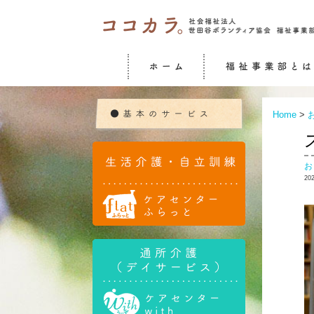
Home
>
20