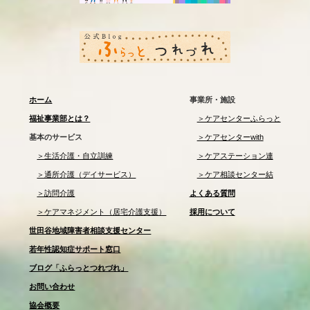
ホーム
事業所・施設
福祉事業部とは？
＞ケアセンターふらっと
基本のサービス
＞ケアセンターwith
＞生活介護・自立訓練
＞ケアステーション連
＞通所介護（デイサービス）
＞ケア相談センター結
＞訪問介護
よくある質問
＞ケアマネジメント（居宅介護支援）
採用について
世田谷地域障害者相談支援センター
若年性認知症サポート窓口
ブログ「ふらっとつれづれ」
お問い合わせ
協会概要